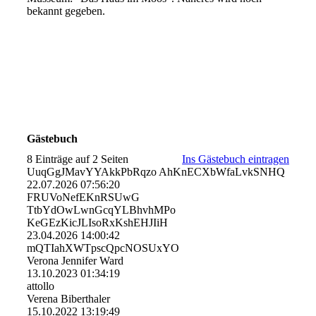
bekannt gegeben.
Gästebuch
8 Einträge auf 2 Seiten
Ins Gästebuch eintragen
UuqGgJMavYYAkkPbRqzo AhKnECXbWfaLvkSNHQ
22.07.2026
07:56:20
FRUVoNefEKnRSUwG
TtbYdOwLwnGcqYLBhvhMPo
KeGEzKicJLIsoRxKshEHJIiH
23.04.2026
14:00:42
mQTIahXWTpscQpcNOSUxYO
Verona Jennifer Ward
13.10.2023
01:34:19
attollo
Verena Biberthaler
15.10.2022
13:19:49