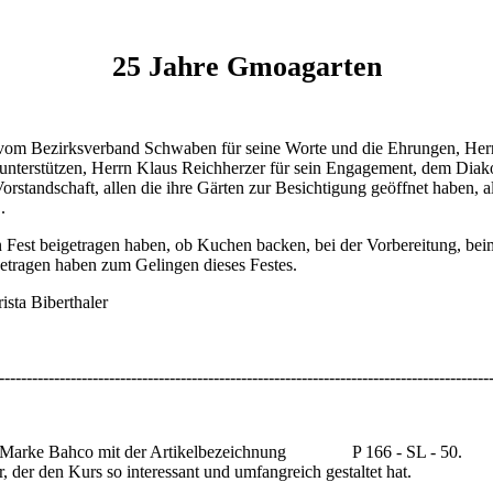
25 Jahre Gmoagarten
t vom Bezirksverband Schwaben für seine Worte und die Ehrungen, Her
 unterstützen, Herrn Klaus Reichherzer für sein Engagement, dem Diako
rstandschaft, allen die ihre Gärten zur Besichtigung geöffnet haben, a
.
n Fest beigetragen haben, ob Kuchen backen, bei der Vorbereitung, b
igetragen haben zum Gelingen dieses Festes.
ista Biberthaler
-----------------------------------------------------------------------------------------
er Marke Bahco mit der Artikelbezeichnung P 166 - SL - 50. Bitte 
 der den Kurs so interessant und umfangreich gestaltet hat.