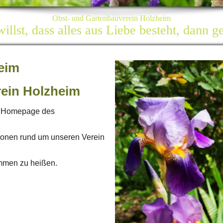
Obst- und Gartenbauverein Holzheim
llst, dass alles aus Liebe besteht, dann g
beim
rein Holzheim
er Homepage des
ionen rund um unseren Verein
ommen zu heißen.